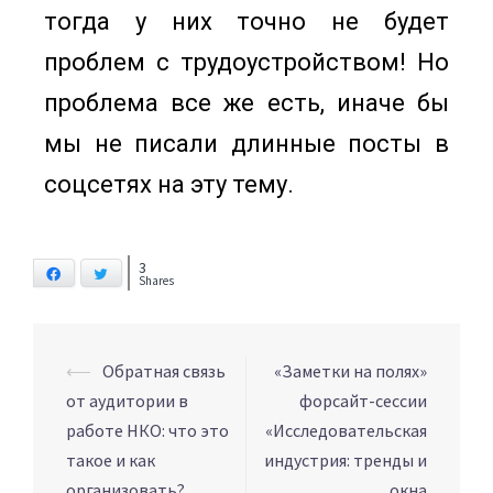
тогда у них точно не будет
проблем с трудоустройством! Но
проблема все же есть, иначе бы
мы не писали длинные посты в
соцсетях на эту тему.
3
Facebook
Twitter
Shares
⟵
Обратная связь
«Заметки на полях»
от аудитории в
форсайт-сессии
работе НКО: что это
«Исследовательская
такое и как
индустрия: тренды и
организовать?
окна