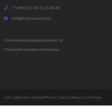
+7 (8442) 23-89-72, 23-00-40
field@fund-research.ru
Политика конфиденциальности
Пользовательское соглашение
Сайт работает на WordPress
|
Тема:
Sydney
от aThemes.